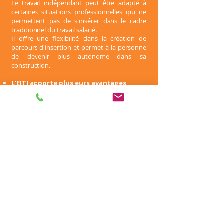
Le travail indépendant peut être adapté à
certaines situations professionnelles qui ne
permettent pas de s'insérer dans le cadre
traditionnel du travail salarié.
Il offre une flexibilité dans la création de
parcours d'insertion et permet à la personne
de devenir plus autonome dans sa
construction.
L'EITI apporte plusieurs avantages
Un accompagnement dans la création de
leur microentreprise ainsi que dans sa
gestion​
Une assistance dans l'utilisation des outils
numériques tels que les applications, les
smartphones et internet
Un soutien socioprofessionnel visant à
surmonter les obstacles sociaux
périphériques et à travailler sur le projet
professionnel.​
Les travailleurs indépendants ont la
possibilité de choisir leur statut
juridique
Entreprise individuelle