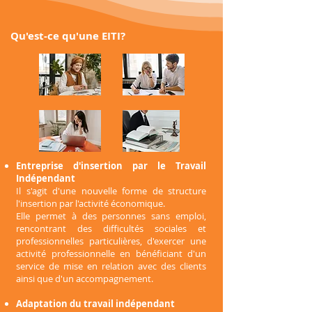
Qu'est-ce qu'une EITI?
Entreprise d'insertion par le Travail
Indépendant
Il s'agit d'une nouvelle forme de structure
l'insertion par l'activité économique.
Elle permet à des personnes sans emploi,
rencontrant des difficultés sociales et
professionnelles particulières, d'exercer une
activité professionnelle en bénéficiant d'un
service de mise en relation avec des clients
ainsi que d'un accompagnement.
Adaptation du travail indépendant