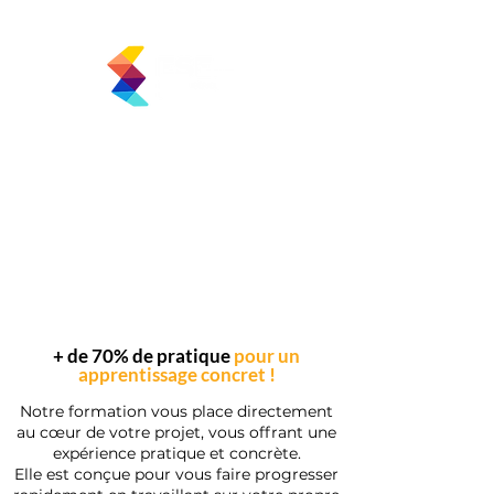
www.ecole-superieure-entrepreneuriat.com
« L’Union des Couveuses d’Entreprises (UCE) est l’unique
organisme certificateur autorisé à délivrer la
certification professionnelle RNCP35215 de niveau 6
(bac+3) « Entrepreneur de la TPE ».
L’UCE a délégué la mise en place des parcours de
formation et l’évaluation continue à l’organisme habilité
Semafor (formation Bee Entrep’) »
+ de 70% de pratique
pour un
apprentissage concret !
​Notre formation vous place directement
au cœur de votre projet, vous offrant une
expérience pratique et concrète.
Elle est conçue pour vous faire progresser