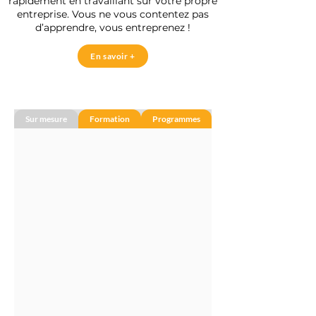
rapidement en travaillant sur votre propre
entreprise. Vous ne vous contentez pas
d’apprendre, vous entreprenez !
En savoir +
Sur mesure
Formation
Programmes
Financements