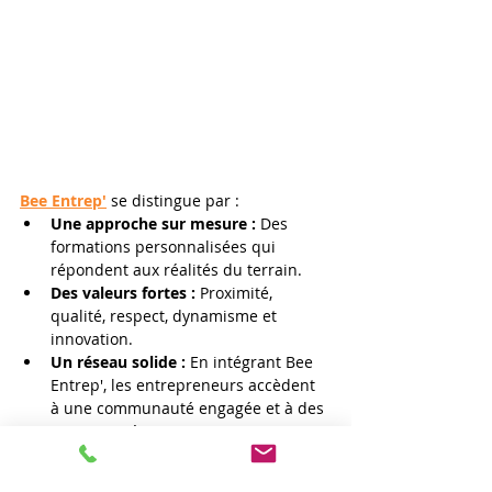
Bee Entrep'
se distingue par :
Une approche sur mesure : 
Des 
formations personnalisées qui 
répondent aux réalités du terrain. 
Des valeurs fortes : 
Proximité, 
qualité, respect, dynamisme et 
innovation.
Un réseau solide :
 En intégrant Bee 
Entrep', les entrepreneurs accèdent 
à une communauté engagée et à des 
opportunités uniques. 
+ de 70% de pratique :
​Notre 
formation vous place directement au 